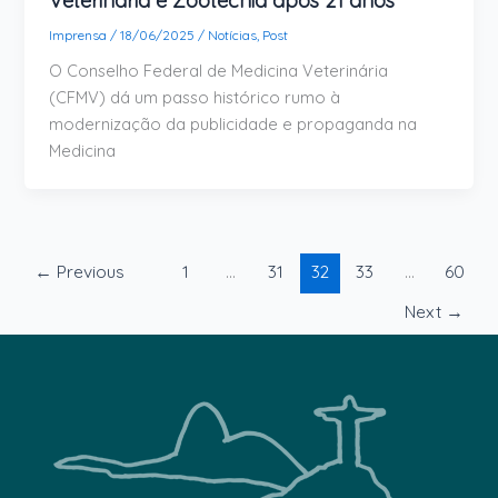
Veterinária e Zootecnia após 21 anos
Imprensa
/
18/06/2025
/
Notícias
,
Post
O Conselho Federal de Medicina Veterinária
(CFMV) dá um passo histórico rumo à
modernização da publicidade e propaganda na
Medicina
←
Previous
1
…
31
32
33
…
60
Next
→