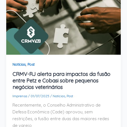
,
Notícias
Post
CRMV-RJ alerta para impactos da fusão
entre Petz e Cobasi sobre pequenos
negócios veterinários
Imprensa
/
01/07/2025
/
Notícias
,
Post
Recentemente, o Conselho Administrativo de
Defesa Econômica (Cade) aprovou, sem
restrições, a fusão entre duas das maiores redes
de varejo