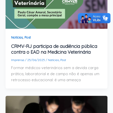
,
Notícias
Post
CRMV-RJ participa de audiência pública
contra o EAD na Medicina Veterinária
Imprensa
/
25/06/2025
/
Notícias
,
Post
Formar médicos-veterinários sem a devida carga
prática, laboratorial e de campo não é apenas um
retrocesso educacional: é uma ameaça