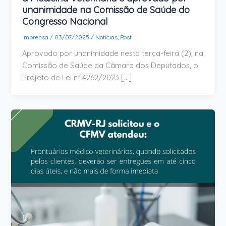
unanimidade na Comissão de Saúde do
Congresso Nacional
Imprensa
/
03/07/2025
/
Notícias
,
Post
Aprovado por unanimidade nesta terça-feira (2), na
Comissão de Saúde da Câmara dos Deputados, o
Projeto de Lei nº 4262/2023 […]