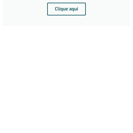
Clique aqui
Segunda Via
de Cédula
(CIP)