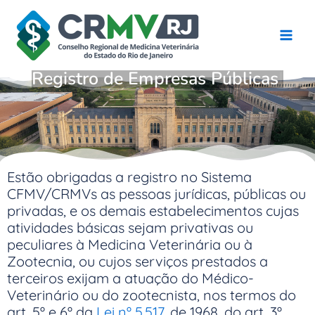
Ir
para
o
conteúdo
Registro de Empresas Públicas
Estão obrigadas a registro no Sistema
CFMV/CRMVs as pessoas jurídicas, públicas ou
privadas, e os demais estabelecimentos cujas
atividades básicas sejam privativas ou
peculiares à Medicina Veterinária ou à
Zootecnia, ou cujos serviços prestados a
terceiros exijam a atuação do Médico-
Veterinário ou do zootecnista, nos termos do
art. 5º e 6º da
Lei nº 5.517
, de 1968, do art. 3º