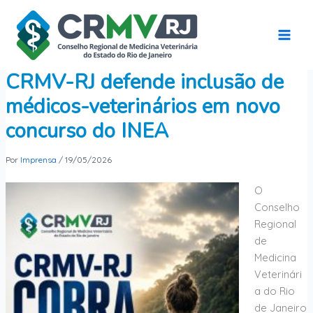
Ir
para
o
conteúdo
CRMV-RJ defende inclusão de
médicos-veterinários em novo
concurso do INEA
Por
Imprensa
/
19/05/2026
O
Conselho
Regional
de
Medicina
Veterinári
a do Rio
de Janeiro