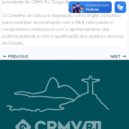
presidente do CRMV-RJ, Diogo Alves.
O Conselho se coloca à disposição como órgão consultivo
para contribuir tecnicamente com o INEA, reforçando o
compromisso institucional com o aprimoramento das
políticas públicas e com a qualificação dos quadros técnicos
do Estado.
PREVIOUS
NEXT