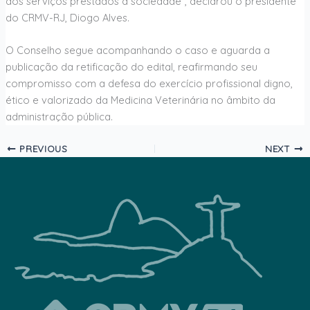
dos serviços prestados à sociedade”, declarou o presidente
do CRMV-RJ, Diogo Alves.
O Conselho segue acompanhando o caso e aguarda a
publicação da retificação do edital, reafirmando seu
compromisso com a defesa do exercício profissional digno,
ético e valorizado da Medicina Veterinária no âmbito da
administração pública.
PREVIOUS
NEXT