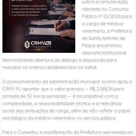
sobre a remuneração
ofertada no Concurso
Público nº 01/2026 para
o cargo de médico-
veterinário, a Prefeitura
de Santo Antônio de
Pádua encaminhou
resposta institucional
demonstrando abertura ao diálogo e disposição para
reavaliar os critérios estabelecidos no edital.
O posicionamento da administração municipal ocorre após o
CRMV-RJ apontar que o valor previsto — R$ 2.588,36 para
jornada de 30 horas semanais — é incompatível com a
complexidade, a responsabilidade técnica e a relevância
social das atribuições do cargo, além de não refletir o papel
estratégico do médico-veterinário no serviço público.
Para o Conselho, a manifestação da Prefeitura representa um