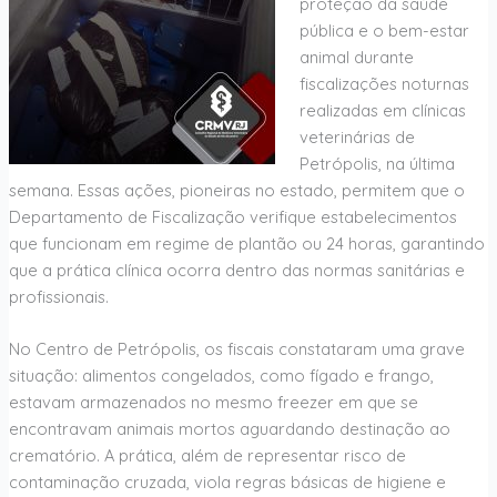
proteção da saúde
pública e o bem-estar
animal durante
fiscalizações noturnas
realizadas em clínicas
veterinárias de
Petrópolis, na última
semana. Essas ações, pioneiras no estado, permitem que o
Departamento de Fiscalização verifique estabelecimentos
que funcionam em regime de plantão ou 24 horas, garantindo
que a prática clínica ocorra dentro das normas sanitárias e
profissionais.
No Centro de Petrópolis, os fiscais constataram uma grave
situação: alimentos congelados, como fígado e frango,
estavam armazenados no mesmo freezer em que se
encontravam animais mortos aguardando destinação ao
crematório. A prática, além de representar risco de
contaminação cruzada, viola regras básicas de higiene e