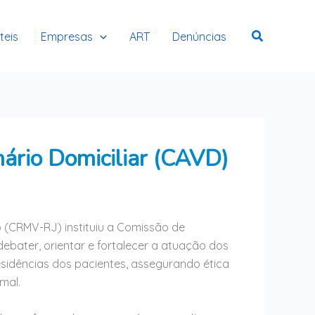
teis
Empresas
ART
Denúncias
ário Domiciliar (CAVD)
o (CRMV-RJ) instituiu a Comissão de
debater, orientar e fortalecer a atuação dos
esidências dos pacientes, assegurando ética
mal.