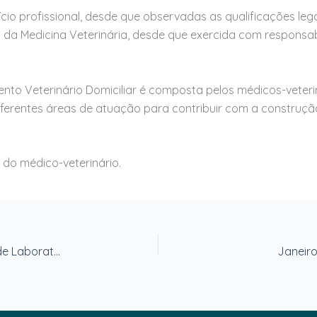
cício profissional, desde que observadas as qualificações le
a da Medicina Veterinária, desde que exercida com responsab
nto Veterinário Domiciliar é composta pelos médicos-veterin
iferentes áreas de atuação para contribuir com a construção 
do médico-veterinário.
CRMV-RJ cria a Comissão de Ciência em Animais de Laboratório
Janeiro