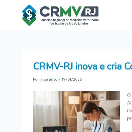
Ir
para
o
conteúdo
CRMV-RJ inova e cria C
Por
Imprensa
/
19/01/2026
O 
At
mé
pr