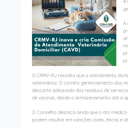
A 
ge
A 
pr
an
mé
pr
pr
O CRMV-RJ ressalta que o atendimento domic
veterinários. O correto gerenciamento dos r
descarte adequado dos resíduos de serviços 
de vacinas, desde o armazenamento até a apl
O Conselho destaca ainda que o ato médico-v
podem resultar em sanções cíveis, éticas e a