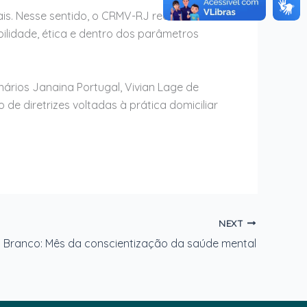
gais. Nesse sentido, o CRMV-RJ reconhece o
ilidade, ética e dentro dos parâmetros
ários Janaina Portugal, Vivian Lage de
de diretrizes voltadas à prática domiciliar
NEXT
 Branco: Mês da conscientização da saúde mental