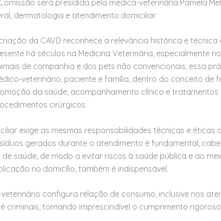
Comissão será presidida pela médica-veterinária Pamela Mell
ral, dermatologia e atendimento domiciliar.
criação da CAVD reconhece a relevância histórica e técnica
esente há séculos na Medicina Veterinária, especialmente no
imais de companhia e dos pets não convencionais, essa prát
dico-veterinário, paciente e família, dentro do conceito de f
omoção da saúde, acompanhamento clínico e tratamentos a
ocedimentos cirúrgicos.
iliar exige as mesmas responsabilidades técnicas e éticas
esíduos gerados durante o atendimento é fundamental, caben
de saúde, de modo a evitar riscos à saúde pública e ao me
icação no domicílio, também é indispensável.
eterinário configura relação de consumo, inclusive nos aten
té criminais, tornando imprescindível o cumprimento rigoroso