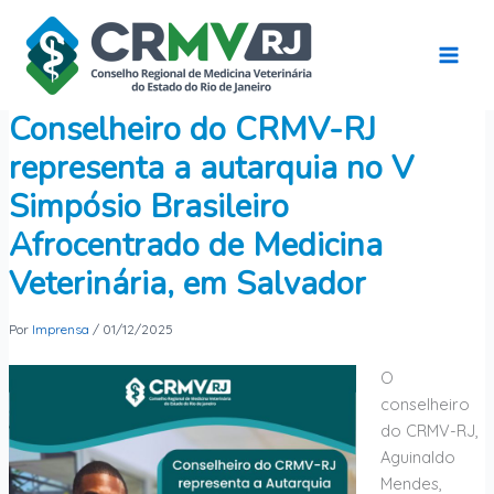
Ir
para
o
conteúdo
Conselheiro do CRMV-RJ
representa a autarquia no V
Simpósio Brasileiro
Afrocentrado de Medicina
Veterinária, em Salvador
Por
Imprensa
/
01/12/2025
O
conselheiro
do CRMV-RJ,
Aguinaldo
Mendes,