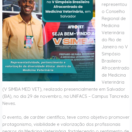
representou
o Conselho
Regional de
Medicina
Veterinária
do Rio de
Janeiro no V
Simpósio
Brasileiro
Afrocentrado
de Medicina
Veterinária
(V SIMBA MED VET), realizado presencialmente em Salvador
(BA), no dia 29 de novembro, na UNIFACS – Campus Tancredo
Neves.
O evento, de caráter científico, teve como objetivo promover
protagonismo, visibilidade e valorização dos profissionais
negros da Medicina Veterinária, fortalecendo o sentimento de