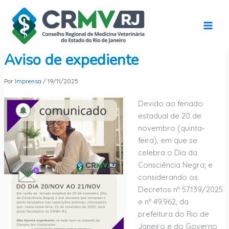
Ir
para
o
conteúdo
Aviso de expediente
Por
Imprensa
/
19/11/2025
Devido ao feriado
estadual de 20 de
novembro (quinta-
feira), em que se
celebra o Dia da
Consciência Negra; e
considerando os
Decretos nº 57.139/2025
e nº 49.962, da
prefeitura do Rio de
Janeiro e do Governo