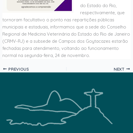
do Estado do Rio,
respectivamente, que
tornoram facultativo o ponto nas repartições públicas
municipais e estaduais, informamos que a sede do Conselho
Regional de Medicina Veterinária do Estado do Rio de Janeiro
(CRMV-RJ) e a subsede de Campos dos Goytacazes estarão
fechadas para atendimento, voltando ao funcionamento
normal na segunda-feira, 24 de novembro.
PREVIOUS
NEXT